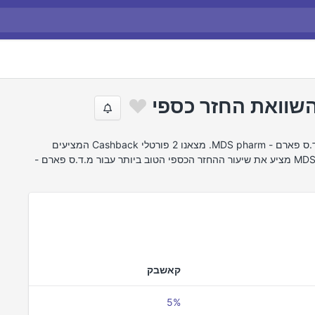
חיפשנו באינטרנט את הצעות ההחזר הטובות ביותר של מ.ד.ס פארם - MDS pharm. מצאנו 2 פורטלי Cashback המציעים
Cashback עבור מ.ד.ס פארם - MDS pharm. cashback.co.il מציע את שיעור ההחזר הכספי הטוב ביותר עבור מ.ד.ס פארם -
קאשבק
5%