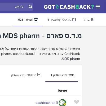
בית
פורטלי קאשבק
חנויות
523
5
מ.ד.ס פארם - MDS pharm השוואת החזר כספי
MDS pharm.
תעריפי קאשבק
היסטוריית קאשבק
1
פורטל
cashback.co.il