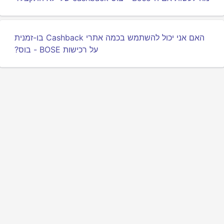
האם אני יכול להשתמש בכמה אתרי Cashback בו-זמנית
על רכישות BOSE - בוס?
מדיניות פרטיות
תנאים
אודותינו
משפיעים
ממשק API למפתחים