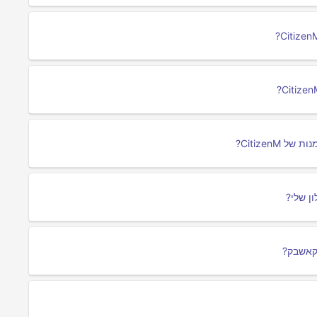
CitizenM?
ן שלי?