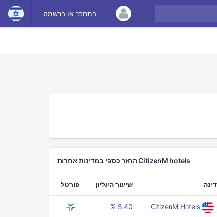
התחבר או הרשמה
CitizenM hotels החזר כספי במדינות אחרות
ינה
שיעור העליון
פורטל
5.40 %
CitizenM Hotels