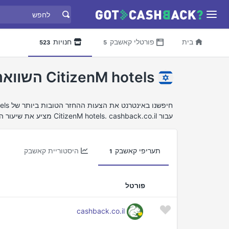
בית
פורטלי קאשבק
חנויות
523
5
CitizenM hotels השוואת החזר כספי
עבור CitizenM hotels. cashback.co.il מציע את שיעור ההחזר הכספי הטוב ביותר עבור CitizenM hotels.
תעריפי קאשבק
היסטוריית קאשבק
1
פורטל
cashback.co.il