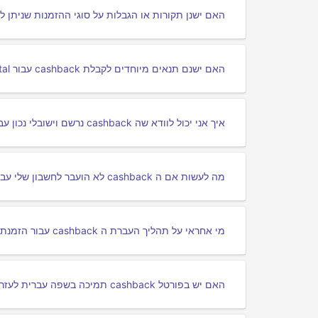
האם ישנן תקורות או הגבלות על סוגי ההזמנות שניתן לקבל עליהן cashback מ l
האם ישנם תנאים מיוחדים לקבלת cashback עבור Fattal | פתאל לעומת פורטלים אחרים?
איך אני יכול לוודא שה cashback נרשם וישובלי נכון עבור הזמנתי מ Fattal | פתאל דרך פורטלי cashback?
מה לעשות אם ה cashback לא הועבר לחשבון שלי עבור Fattal | פתאל?
מי אחראי על תהליך העברת ה cashback עבור הזמנתי מ Fattal | פתאל?
האם יש בפורטל cashback תמיכה בשפה עברית לעזרתי בקבלת ה cashback עבור Fattal | פתאל?