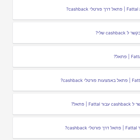
 פתאל?
c?