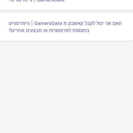
האם אני יכול לקבל קאשבק מ GamersGate | גיימרסגייט
בתוספת לפרומוציות או מבצעים אחרים?
מדיניות פרטיות
תנאים
אודותינו
משפיעים
ממשק API למפתחים