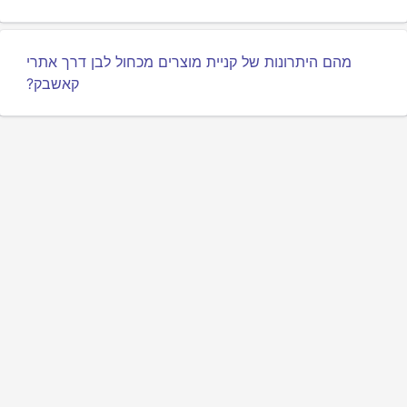
מהם היתרונות של קניית מוצרים מכחול לבן דרך אתרי
קאשבק?
מדיניות פרטיות
תנאים
אודותינו
משפיעים
ממשק API למפתחים