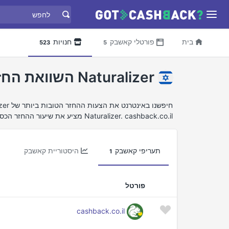
בית
פורטלי קאשבק
חנויות
523
5
Naturalizer השוואת החזר כספי
Naturalizer. cashback.co.il מציע את שיעור ההחזר הכספי הטוב ביותר עבור Naturalizer.
תעריפי קאשבק
היסטוריית קאשבק
1
פורטל
cashback.co.il