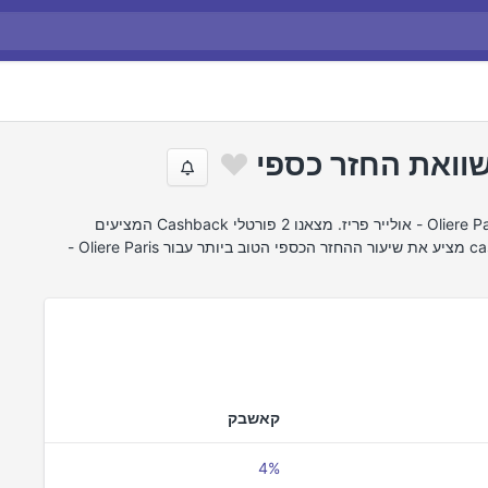
חיפשנו באינטרנט את הצעות ההחזר הטובות ביותר של Oliere Paris - אולייר פריז. מצאנו 2 פורטלי Cashback המציעים
Cashback עבור Oliere Paris - אולייר פריז. cashback.co.il מציע את שיעור ההחזר הכספי הטוב ביותר עבור Oliere Paris -
קאשבק
4%