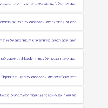
האם אני יכול להשתמש בשוברים או קודי קופון במקביל לקבלת cashback עבור qets
כמה זמן נדרש עד שה-cashback עבור רכישת כרטיסים ב-Tiqets | טיקטס יופק לחשבון המשתמש שלי?
האם ישנם תנאים מיוחדים שיש לעמוד בהם על מנת לקבל cashback עבור רכישת כרטיסים ב-Tiqets | 
האם קיימת הגבלה על כמות ה-cashback שאוכל להרוויח עבור קניות ב-Tiqets | טיקטס דרך פורטלי cashback?
כיצד אוכל לדעת שה-cashback עבור קניות ב-Tiqets | טיקטס דרך פורטל ה-willtrack שלי נרשמה בהצלחה?
מה עושה אם ה-cashback עבור רכישת כרטיסים ב-Tiqets | טיקטס לא נרשם ב-porתל שלי?