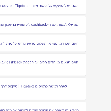
האם יש להתעקש על אישור מיוחד ב-Tiqets | טיקטס לפני רכישת הכרטיסים על מנת לקבל את ה-cashback?
מה עלי לעשות אם ה-cashback לא הופיע בחשבון המשתמש שלי לאחר רכישת כרטיסים ב-Tiqets | טיקטס?
האם ישנו דמי מנוי או תשלום מראש נדרש על מנת להשתמש בשירותי ה-hback
כיצד ניתן לשוחח עם קבוצת שירות לקוחות על מנת לקבל סיוע בנושאי ashback