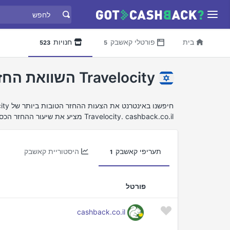
בית
פורטלי קאשבק
חנויות
523
5
Travelocity השוואת החזר כספי
Travelocity. cashback.co.il מציע את שיעור ההחזר הכספי הטוב ביותר עבור Travelocity.
תעריפי קאשבק
היסטוריית קאשבק
1
פורטל
cashback.co.il