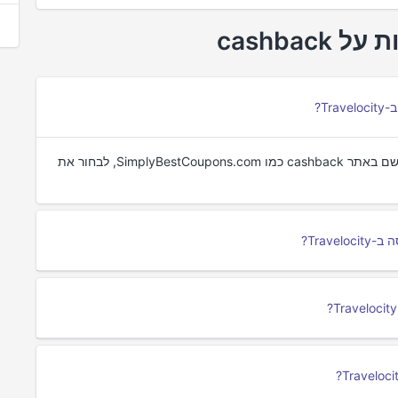
כדי לקבל cashback על רכישות ב-Travelocity, יש להירשם באתר cashback כמו SimplyBestCoupons.com, לבחור את