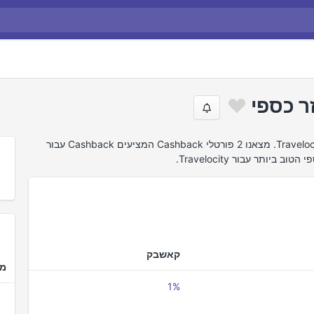
חיפשנו באינטרנט את הצעות ההחזר הטובות ביותר של Travelocity. מצאנו 2 פורטלי Cashback המציעים Cashback עבור
קאשבק
מד
1%