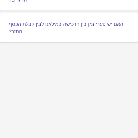
האם יש פערי זמן בין הרכישה במילאנו לבין קבלת הכסף
החזר?
מדיניות פרטיות
תנאים
אודותינו
משפיעים
ממשק API למפתחים