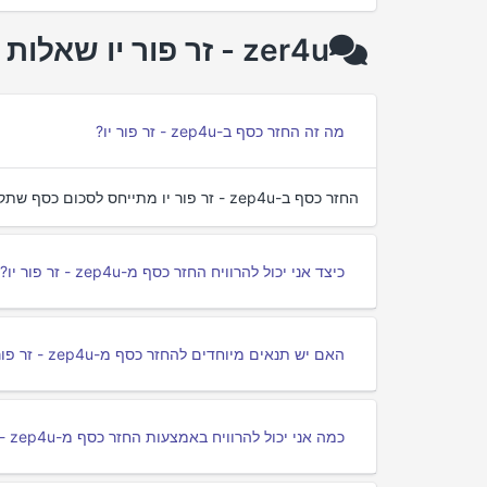
zer4u - זר פור יו שאלות נפוצות על cashback
מה זה החזר כסף ב-zер4u - זר פור יו?
החזר כסף ב-zер4u - זר פור יו מתייחס לסכום כסף שתקבלו חזרה על רכישות שאתם מבצעים דרך פורטלי החזרי כסף.
כיצד אני יכול להרוויח החזר כסף מ-zер4u - זר פור יו?
האם יש תנאים מיוחדים להחזר כסף מ-zер4u - זר פור יו?
כמה אני יכול להרוויח באמצעות החזר כסף מ-zер4u - זר פור יו?